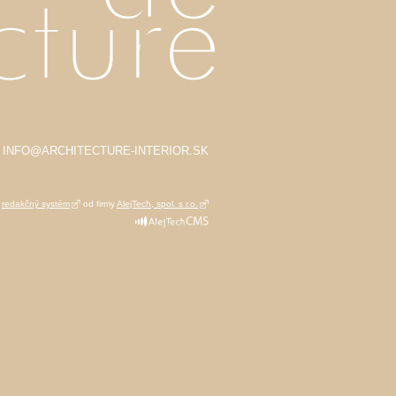
IL: INFO@ARCHITECTURE-INTERIOR.SK
a
redakčný systém
od firmy
AlejTech, spol. s r.o.