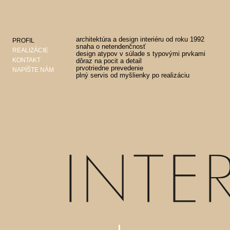
architektúra a design interiéru od roku 1992
PROFIL
snaha o netendenčnosť
REALIZÁCIE
design atypov v súlade s typovými prvkami
KONTAKT
dôraz na pocit a detail
prvotriedne prevedenie
NAPÍŠTE NÁM
plný servis od myšlienky po realizáciu